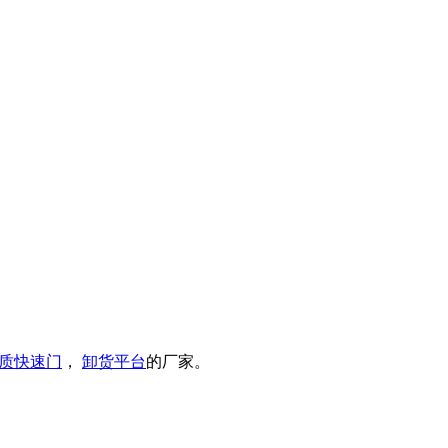
质快速门
，
卸货平台
的厂家。