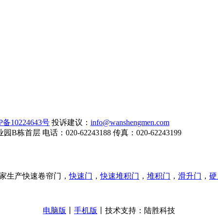
P备10224643号
投诉建议：
info@wanshengmen.com
话：020-62243188 传真：020-62243199
家生产快速卷帘门，
快速门
，
快速堆积门
，
堆积门
，
滑升门
，
硬
电脑版
丨
手机版
丨技术支持：陆胜科技