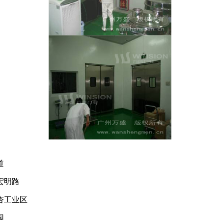
道
宏明路
杏工业区
园